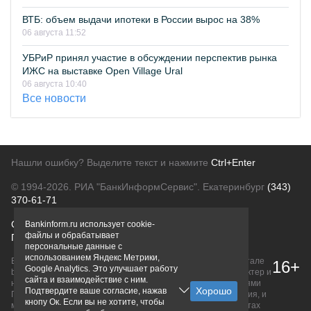
ВТБ: объем выдачи ипотеки в России вырос на 38%
06 августа 11:52
УБРиР принял участие в обсуждении перспектив рынка
ИЖС на выставке Open Village Ural
06 августа 10:40
Все новости
Нашли ошибку? Выделите текст и нажмите
Ctrl+Enter
© 1994-2026.
РИА "БанкИнформСервис". Екатеринбург
(343)
370-61-71
О проекте
Политика конфиденциальности
Bankinform.ru использует cookie-
файлы и обрабатывает
Правовая информация
Для рекламодателей
персональные данные с
использованием Яндекс Метрики,
Вся информация о продуктах банков, размещенная на портале
16+
Google Analytics. Это улучшает работу
bankinform.ru, носит исключительно ознакомительный характер и
сайта и взаимодействие с ним.
не является публичной офертой, определяемой положениями
Подтвердите ваше согласие, нажав
ГК РФ. Информация не содержит точного и полного описания, и
кнопу Ок. Если вы не хотите, чтобы
может быть изменена. Конечные условия уточняйте на сайтах