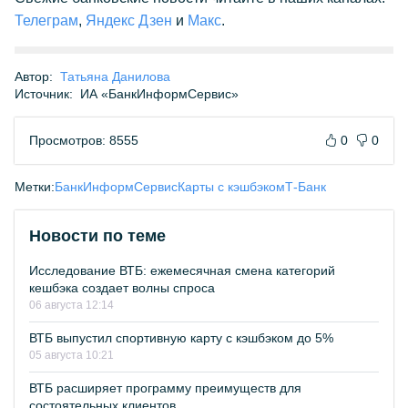
Телеграм
,
Яндекс Дзен
и
Макс
.
Автор:
Татьяна Данилова
Источник:
ИА «БанкИнформСервис»
Просмотров: 8555
0
0
Метки:
БанкИнформСервис
Карты с кэшбэком
Т-Банк
Новости по теме
Исследование ВТБ: ежемесячная смена категорий
кешбэка создает волны спроса
06 августа 12:14
ВТБ выпустил спортивную карту с кэшбэком до 5%
05 августа 10:21
ВТБ расширяет программу преимуществ для
состоятельных клиентов