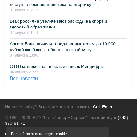
доступна семейная ипотека на вторичку
07 августа 12:13
ВТБ: россияне увеличивают расходы на спорт и
здоровый образ жизни
07 августа 11:50
Альфа-Банк начислит предпринимателям до 10 000
рублей кэшбэка за оборот по эквайрингу
07 августа 10:00
ОТП Банк включён в белый список Минцифры
06 августа 21:27
Все новости
Нашли ошибку? Выделите текст и нажмите
Ctrl+Enter
© 1994-2026.
РИА "БанкИнформСервис". Екатеринбург
(343)
370-61-71
О проекте
Политика конфиденциальности
Bankinform.ru использует cookie-