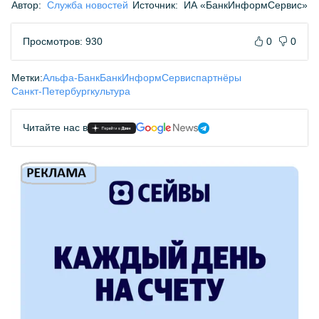
Автор:
Служба новостей
Источник:
ИА «БанкИнформСервис»
Просмотров: 930
0
0
Метки:
Альфа-Банк
БанкИнформСервис
партнёры
Санкт-Петербург
культура
Читайте нас в