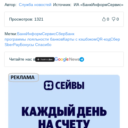
Автор:
Служба новостей
Источник:
ИА «БанкИнформСервис»
Просмотров: 1321
0
0
Метки:
БанкИнформСервис
СберБанк
программы лояльности банков
Карты с кэшбэком
QR-код
Сбер
SberPay
Бонусы Спасибо
Читайте нас в