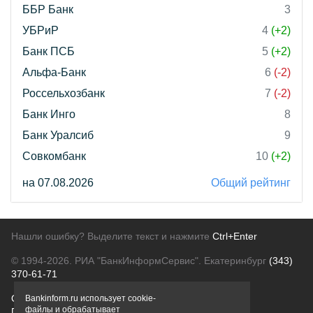
ББР Банк
3
УБРиР
4
(+2)
Банк ПСБ
5
(+2)
Альфа-Банк
6
(-2)
Россельхозбанк
7
(-2)
Банк Инго
8
Банк Уралсиб
9
Совкомбанк
10
(+2)
на 07.08.2026
Общий рейтинг
Нашли ошибку? Выделите текст и нажмите
Ctrl+Enter
© 1994-2026.
РИА "БанкИнформСервис". Екатеринбург
(343)
370-61-71
О проекте
Политика конфиденциальности
Bankinform.ru использует cookie-
файлы и обрабатывает
Правовая информация
Для рекламодателей