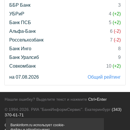
ББР Банк
3
УБРиР
4
(+2)
Банк ПСБ
5
(+2)
Альфа-Банк
6
(-2)
Россельхозбанк
7
(-2)
Банк Инго
8
Банк Уралсиб
9
Совкомбанк
10
(+2)
на 07.08.2026
Общий рейтинг
Нашли ошибку? Выделите текст и нажмите
Ctrl+Enter
© 1994-2026.
РИА "БанкИнформСервис". Екатеринбург
(343)
370-61-71
О проекте
Политика конфиденциальности
Bankinform.ru использует cookie-
файлы и обрабатывает