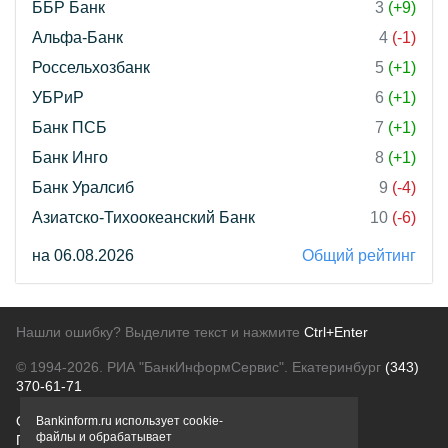
ББР Банк
3
(+9)
Альфа-Банк
4
(-1)
Россельхозбанк
5
(+1)
УБРиР
6
(+1)
Банк ПСБ
7
(+1)
Банк Инго
8
(+1)
Банк Уралсиб
9
(-4)
Азиатско-Тихоокеанский Банк
10
(-6)
на 06.08.2026
Общий рейтинг
Нашли ошибку? Выделите текст и нажмите
Ctrl+Enter
© 1994-2026.
РИА "БанкИнформСервис". Екатеринбург
(343)
370-61-71
О проекте
Политика конфиденциальности
Bankinform.ru использует cookie-
файлы и обрабатывает
Правовая информация
Для рекламодателей