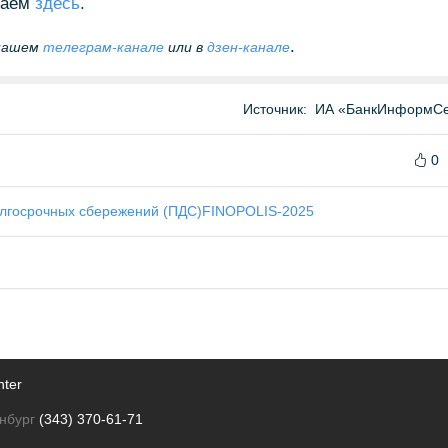
раем
здесь
.
.
 нашем
телеграм-канале
или в
дзен-канале
Источник:
ИА «БанкИнформСе
0
лгосрочных сбережений (ПДС)
FINOPOLIS-2025
nter
нбург
(343) 370-61-71