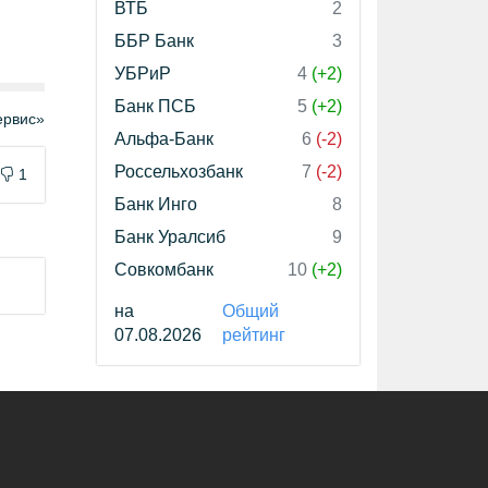
ВТБ
2
ББР Банк
3
УБРиР
4
(+2)
Банк ПСБ
5
(+2)
рвис»
Альфа-Банк
6
(-2)
Россельхозбанк
7
(-2)
1
Банк Инго
8
Банк Уралсиб
9
Совкомбанк
10
(+2)
на
Общий
07.08.2026
рейтинг