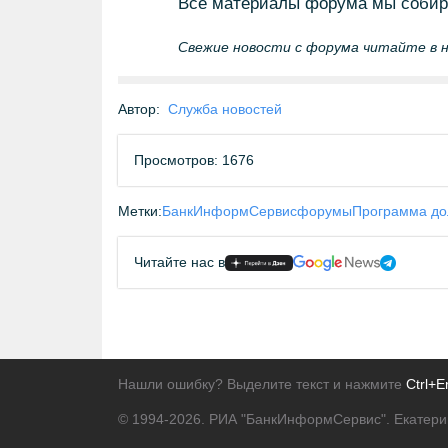
Все материалы форума мы соби
Свежие новости с форума читайте в
Автор:
Служба новостей
Просмотров: 1676
Метки:
БанкИнформСервис
форумы
Программа до
Читайте нас в
Нашли ошибку? Выделите текст и нажмите
Ctrl+E
© 1994-2026.
РИА "БанкИнформСервис". Екатери