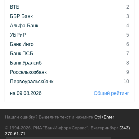
ВТБ
2
ББР Банк
3
Альфа-Банк
4
УБРиР
5
Банк Инго
6
Банк ПСБ
7
Банк Уралсиб
8
Россельхозбанк
9
Первоуральскбанк
10
на 09.08.2026
Общий рейтинг
Нашли ошибку? Выделите текст и нажмите
Ctrl+Enter
© 1994-2026.
РИА "БанкИнформСервис". Екатеринбург
(343)
370-61-71