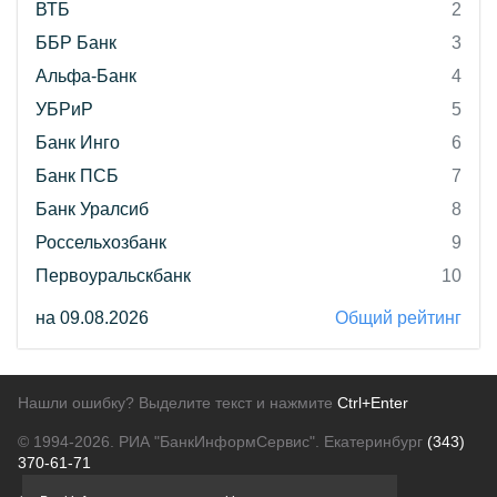
ВТБ
2
ББР Банк
3
Альфа-Банк
4
УБРиР
5
Банк Инго
6
Банк ПСБ
7
Банк Уралсиб
8
Россельхозбанк
9
Первоуральскбанк
10
на 09.08.2026
Общий рейтинг
Нашли ошибку? Выделите текст и нажмите
Ctrl+Enter
© 1994-2026.
РИА "БанкИнформСервис". Екатеринбург
(343)
370-61-71