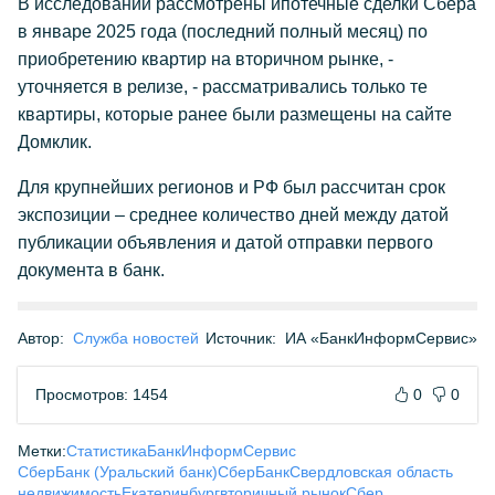
В исследовании рассмотрены ипотечные сделки Сбера
в январе 2025 года (последний полный месяц) по
приобретению квартир на вторичном рынке, -
уточняется в релизе, - рассматривались только те
квартиры, которые ранее были размещены на сайте
Домклик.
Для крупнейших регионов и РФ был рассчитан срок
экспозиции – среднее количество дней между датой
публикации объявления и датой отправки первого
документа в банк.
Автор:
Служба новостей
Источник:
ИА «БанкИнформСервис»
Просмотров: 1454
0
0
Метки:
Статистика
БанкИнформСервис
СберБанк (Уральский банк)
СберБанк
Свердловская область
недвижимость
Екатеринбург
вторичный рынок
Сбер