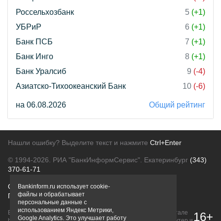
Россельхозбанк
5
(+1)
УБРиР
6
(+1)
Банк ПСБ
7
(+1)
Банк Инго
8
(+1)
Банк Уралсиб
9
(-4)
Азиатско-Тихоокеанский Банк
10
(-6)
на 06.08.2026
Общий рейтинг
Нашли ошибку? Выделите текст и нажмите
Ctrl+Enter
© 1994-2026.
РИА "БанкИнформСервис". Екатеринбург
(343)
370-61-71
О проекте
Политика конфиденциальности
Bankinform.ru использует cookie-
файлы и обрабатывает
Правовая информация
Для рекламодателей
персональные данные с
использованием Яндекс Метрики,
Вся информация о продуктах банков, размещенная на портале
16+
Google Analytics. Это улучшает работу
bankinform.ru, носит исключительно ознакомительный характер и