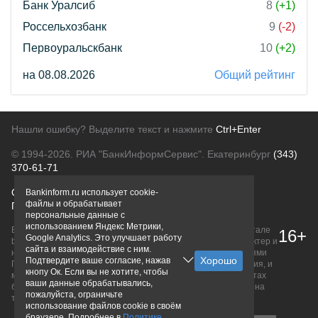
Банк Уралсиб
8
(+1)
Россельхозбанк
9
(-2)
Первоуральскбанк
10
(+2)
на 08.08.2026
Общий рейтинг
Нашли ошибку? Выделите текст и нажмите
Ctrl+Enter
© 1994-2026.
РИА "БанкИнформСервис". Екатеринбург
(343)
370-61-71
О проекте
Политика конфиденциальности
Bankinform.ru использует cookie-
файлы и обрабатывает
Правовая информация
Для рекламодателей
персональные данные с
использованием Яндекс Метрики,
Вся информация о продуктах банков, размещенная на портале
16+
Google Analytics. Это улучшает работу
bankinform.ru, носит исключительно ознакомительный характер и
сайта и взаимодействие с ним.
не является публичной офертой, определяемой положениями
Подтвердите ваше согласие, нажав
ГК РФ. Информация не содержит точного и полного описания, и
кнопу Ок. Если вы не хотите, чтобы
может быть изменена. Конечные условия уточняйте на сайтах
ваши данные обрабатывались,
банков или при личном обращении. Исключительное право на
пожалуйста, ограничьте
товарные знаки принадлежит их правообладателям.
использование файлов cookie в своём
браузере. Подробнее в
Политике