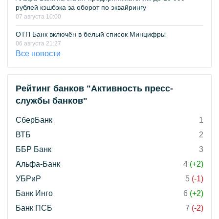
рублей кэшбэка за оборот по эквайрингу
07 августа 10:00
ОТП Банк включён в белый список Минцифры
06 августа 21:27
Все новости
Рейтинг банков "Активность пресс-
службы банков"
СберБанк
1
ВТБ
2
ББР Банк
3
Альфа-Банк
4
(+2)
УБРиР
5
(-1)
Банк Инго
6
(+2)
Банк ПСБ
7
(-2)