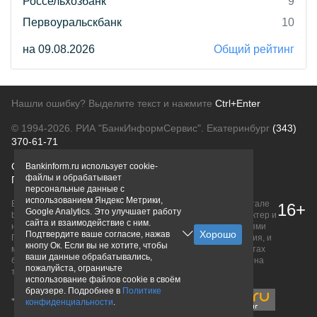
Россельхозбанк
9
Первоуральскбанк
10
на 09.08.2026
Общий рейтинг
Нашли ошибку? Выделите текст и нажмите
Ctrl+Enter
© 1994-2026.
РИА "БанкИнформСервис". Екатеринбург
(343)
370-61-71
О проекте
Политика конфиденциальности
Bankinform.ru использует cookie-
файлы и обрабатывает
Правовая информация
Для рекламодателей
персональные данные с
использованием Яндекс Метрики,
Вся информация о продуктах банков, размещенная на портале
16+
Google Analytics. Это улучшает работу
bankinform.ru, носит исключительно ознакомительный характер и
сайта и взаимодействие с ним.
не является публичной офертой, определяемой положениями
Подтвердите ваше согласие, нажав
ГК РФ. Информация не содержит точного и полного описания, и
кнопу Ок. Если вы не хотите, чтобы
может быть изменена. Конечные условия уточняйте на сайтах
ваши данные обрабатывались,
банков или при личном обращении. Исключительное право на
пожалуйста, ограничьте
товарные знаки принадлежит их правообладателям.
использование файлов cookie в своём
браузере. Подробнее в
Политике
конфиденциальности
.