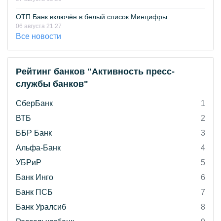
ОТП Банк включён в белый список Минцифры
06 августа 21:27
Все новости
Рейтинг банков "Активность пресс-
службы банков"
СберБанк
1
ВТБ
2
ББР Банк
3
Альфа-Банк
4
УБРиР
5
Банк Инго
6
Банк ПСБ
7
Банк Уралсиб
8