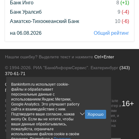
Банк Инго
8
(+1)
Банк Уралсиб
9
(-4)
Азиатско-Тихоокеанский Банк
10
(-6)
на 06.08.2026
Общий рейтинг
Нашли ошибку? Выделите текст и нажмите
Ctrl+Enter
© 1994-2026.
РИА "БанкИнформСервис". Екатеринбург
(343)
370-61-71
О проекте
Политика конфиденциальности
Bankinform.ru использует cookie-
файлы и обрабатывает
Правовая информация
Для рекламодателей
персональные данные с
использованием Яндекс Метрики,
Вся информация о продуктах банков, размещенная на портале
16+
Google Analytics. Это улучшает работу
bankinform.ru, носит исключительно ознакомительный характер и
сайта и взаимодействие с ним.
не является публичной офертой, определяемой положениями
Подтвердите ваше согласие, нажав
ГК РФ. Информация не содержит точного и полного описания, и
кнопу Ок. Если вы не хотите, чтобы
может быть изменена. Конечные условия уточняйте на сайтах
ваши данные обрабатывались,
банков или при личном обращении. Исключительное право на
пожалуйста, ограничьте
товарные знаки принадлежит их правообладателям.
использование файлов cookie в своём