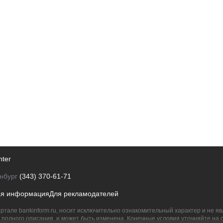
nter
нбург
(343) 370-61-71
ая информация
Для рекламодателей
ртале bankinform.ru, носит исключительно ознакомительный характер и не 
полного описания, и может быть изменена. Конечные условия уточняйте на 