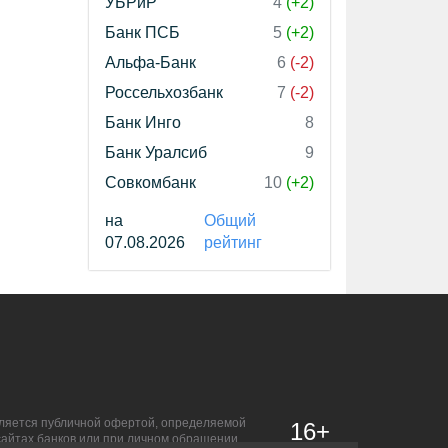
УБРиР
4
(+2)
Банк ПСБ
5
(+2)
Альфа-Банк
6
(-2)
Россельхозбанк
7
(-2)
Банк Инго
8
Банк Уралсиб
9
Совкомбанк
10
(+2)
на
Общий
07.08.2026
рейтинг
является публичной офертой, определяемой
16+
сайтах банков или при личном обращении.