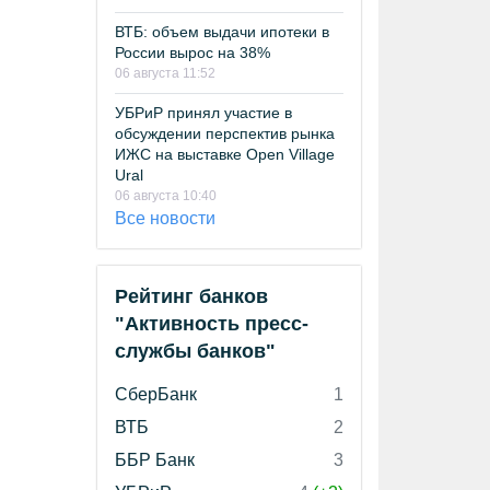
ВТБ: объем выдачи ипотеки в
России вырос на 38%
06 августа 11:52
УБРиР принял участие в
обсуждении перспектив рынка
ИЖС на выставке Open Village
Ural
06 августа 10:40
Все новости
Рейтинг банков
"Активность пресс-
службы банков"
СберБанк
1
ВТБ
2
ББР Банк
3