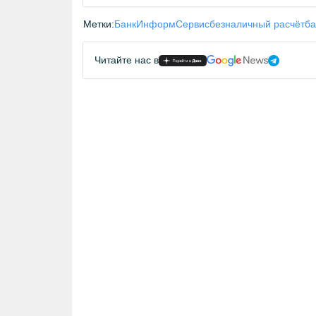
Метки:
БанкИнформСервис
безналичный расчёт
ба
Читайте нас в