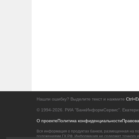
Нашли ошибку? Выделите текст и нажмите
Ctrl+E
© 1994-2026.
РИА "БанкИнформСервис". Екатери
О проекте
Политика конфиденциальности
Правов
Вся информация о продуктах банков, размещенная на по
положениями ГК РФ. Информация не содержит точного и 