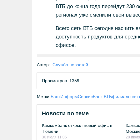
ВТБ до конца года перейдут 230 о
регионах уже сменили свои вывес
Всего сеть ВТБ сегодня насчитыва
доступность продуктов для средне
офисов.
Автор:
Служба новостей
Просмотров: 1359
Метки:
БанкИнформСервис
Банк ВТБ
филиальная 
Новости по теме
Камкомбанк открыл новый офис в
Камком
Тюмени
Москв
30 июля 11:06
28 июля