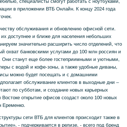
ебелью, специалисты смогут работать с ноутбуками,
рации в приложении ВТБ Онлайн. К концу 2024 года
точек.
честву обслуживания и обновлению офисной сети.
 их доступнее и ближе для населения небольших
ланируем значительно расширить число отделений, что
й охват банковскими услугами до 100 млн россиян и
й. Они станут еще более гостеприимными и уютными,
улеры с водой и кофе-зоны, а также удобные диваны,
офисы можно будет посещать и с домашними
дполагает обслуживание клиентов в выходные дни –
отают по субботам, и создание новых карьерных
 Востоке открытие офисов создаст около 100 новых
н Еременко.
труктуры сети ВТБ для клиентов происходит также в
ытие», - подчеркивается в релизе, - всего под бренд