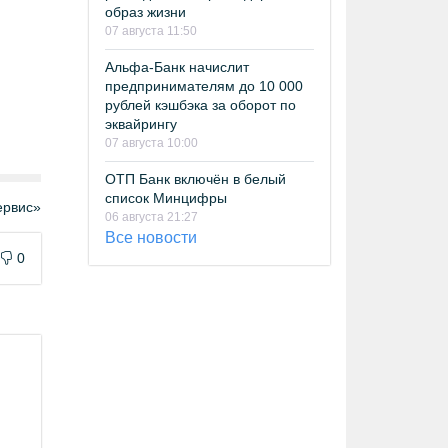
образ жизни
07 августа 11:50
Альфа-Банк начислит
предпринимателям до 10 000
рублей кэшбэка за оборот по
эквайрингу
07 августа 10:00
ОТП Банк включён в белый
список Минцифры
рвис»
06 августа 21:27
Все новости
0