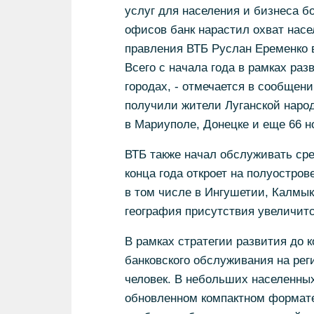
услуг для населения и бизнеса бо
офисов банк нарастил охват насе
правления ВТБ Руслан Еременко в
Всего с начала года в рамках раз
городах, - отмечается в сообщен
получили жители Луганской народ
в Мариуполе, Донецке и еще 66 но
ВТБ также начал обслуживать ср
конца года откроет на полуостро
в том числе в Ингушетии, Калмык
география присутствия увеличится
В рамках стратегии развития до 
банковского обслуживания на рег
человек. В небольших населенных
обновленном компактном формате 