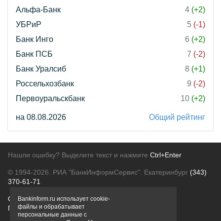
Альфа-Банк
4
(+2)
УБРиР
5
(-1)
Банк Инго
6
(+2)
Банк ПСБ
7
(-2)
Банк Уралсиб
8
(+1)
Россельхозбанк
9
(-2)
Первоуральскбанк
10
(+2)
на 08.08.2026
Общий рейтинг
Нашли ошибку? Выделите текст и нажмите
Ctrl+Enter
© 1994-2026.
РИА "БанкИнформСервис". Екатеринбург
(343)
370-61-71
О проекте
Политика конфиденциальности
Bankinform.ru использует cookie-
файлы и обрабатывает
Правовая информация
Для рекламодателей
персональные данные с