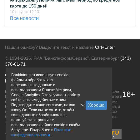
Альфа-Банк увеличил льготный период по кредитной
карте до 150 дней
10 августа 12:13
Все новости
Нашли ошибку? Выделите текст и нажмите
Ctrl+Enter
© 1994-2026.
РИА "БанкИнформСервис". Екатеринбург
(343)
370-61-71
О проекте
Политика конфиденциальности
Bankinform.ru использует cookie-
файлы и обрабатывает
Правовая информация
Для рекламодателей
персональные данные с
использованием Яндекс Метрики,
Вся информация о продуктах банков, размещенная на портале
16+
Google Analytics. Это улучшает работу
bankinform.ru, носит исключительно ознакомительный характер и
сайта и взаимодействие с ним.
не является публичной офертой, определяемой положениями
Подтвердите ваше согласие, нажав
ГК РФ. Информация не содержит точного и полного описания, и
кнопу Ок. Если вы не хотите, чтобы
может быть изменена. Конечные условия уточняйте на сайтах
ваши данные обрабатывались,
банков или при личном обращении. Исключительное право на
пожалуйста, ограничьте
товарные знаки принадлежит их правообладателям.
использование файлов cookie в своём
браузере. Подробнее в
Политике
конфиденциальности
.