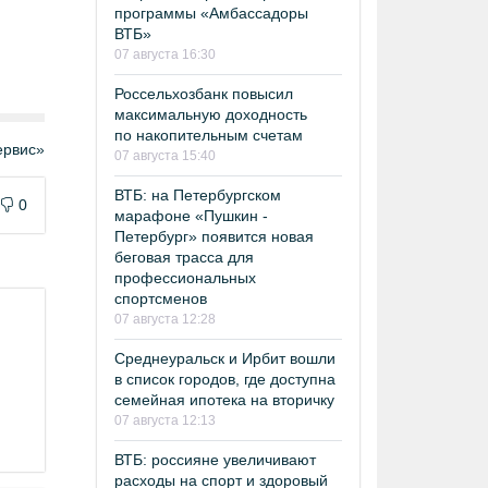
программы «Амбассадоры
ВТБ»
07 августа 16:30
Россельхозбанк повысил
максимальную доходность
по накопительным счетам
рвис»
07 августа 15:40
ВТБ: на Петербургском
0
марафоне «Пушкин -
Петербург» появится новая
беговая трасса для
профессиональных
спортсменов
07 августа 12:28
Среднеуральск и Ирбит вошли
в список городов, где доступна
семейная ипотека на вторичку
07 августа 12:13
ВТБ: россияне увеличивают
расходы на спорт и здоровый