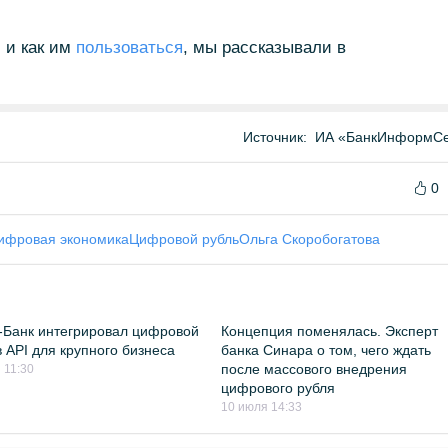
, и как им
пользоваться
, мы рассказывали в
Источник:
ИА «БанкИнформСе
0
ифровая экономика
Цифровой рубль
Ольга Скоробогатова
Банк интегрировал цифровой
Концепция поменялась. Эксперт
в API для крупного бизнеса
банка Синара о том, чего ждать
после массового внедрения
 11:30
цифрового рубля
10 июля 14:33