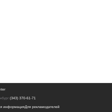
nter
нбург
(343) 370-61-71
ая информация
Для рекламодателей