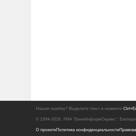
Нашли ошибку? Выделите текст и нажмите
Ctrl+E
© 1994-2026.
РИА "БанкИнформСервис". Екатери
О проекте
Политика конфиденциальности
Правов