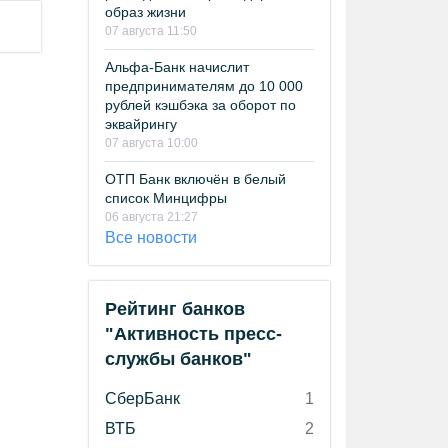
образ жизни
07 августа 11:50
Альфа-Банк начислит
предпринимателям до 10 000
рублей кэшбэка за оборот по
эквайрингу
07 августа 10:00
ОТП Банк включён в белый
список Минцифры
06 августа 21:27
Все новости
Рейтинг банков
"Активность пресс-
службы банков"
СберБанк
1
ВТБ
2