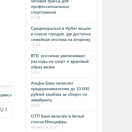
беговая трасса для
профессиональных
спортсменов
12:28
Среднеуральск и Ирбит вошли
в список городов, где доступна
семейная ипотека на вторичку
12:13
ВТБ: россияне увеличивают
расходы на спорт и здоровый
образ жизни
11:50
Альфа-Банк начислит
предпринимателям до 10 000
рублей кэшбэка за оборот по
рвис»
эквайрингу
10:00
7
ОТП Банк включён в белый
список Минцифры
06 августа 21:27