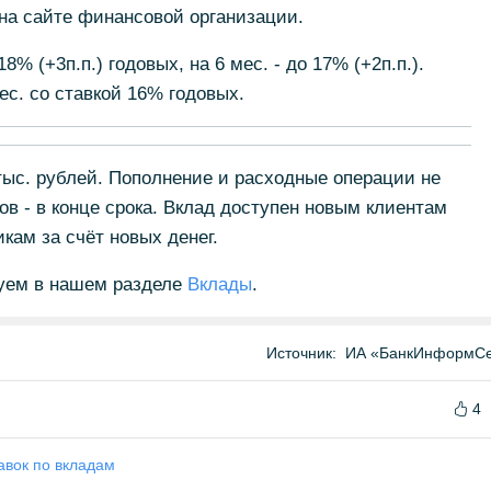
а сайте финансовой организации.
8% (+3п.п.) годовых, на 6 мес. - до 17% (+2п.п.).
ес. со ставкой 16% годовых.
тыс. рублей. Пополнение и расходные операции не
в - в конце срока. Вклад доступен новым клиентам
ам за счёт новых денег.
уем в нашем разделе
Вклады
.
Источник:
ИА «БанкИнформСе
4
вок по вкладам