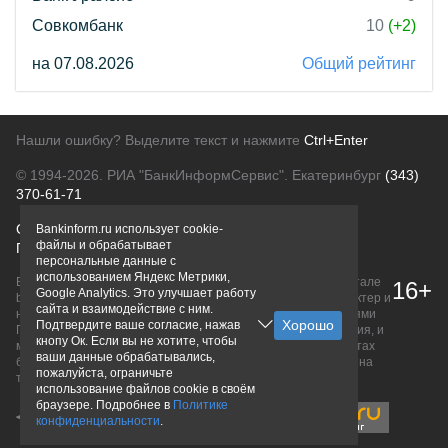
Совкомбанк
10
(+2)
на 07.08.2026
Общий рейтинг
Нашли ошибку? Выделите текст и нажмите
Ctrl+Enter
© 1994-2026.
РИА "БанкИнформСервис". Екатеринбург
(343)
370-61-71
О проекте
Политика конфиденциальности
Bankinform.ru использует cookie-
файлы и обрабатывает
Правовая информация
Для рекламодателей
персональные данные с
использованием Яндекс Метрики,
Вся информация о продуктах банков, размещенная на портале
16+
Google Analytics. Это улучшает работу
bankinform.ru, носит исключительно ознакомительный характер и
сайта и взаимодействие с ним.
не является публичной офертой, определяемой положениями
Подтвердите ваше согласие, нажав
ГК РФ. Информация не содержит точного и полного описания, и
кнопу Ок. Если вы не хотите, чтобы
может быть изменена. Конечные условия уточняйте на сайтах
ваши данные обрабатывались,
банков или при личном обращении. Исключительное право на
пожалуйста, ограничьте
товарные знаки принадлежит их правообладателям.
использование файлов cookie в своём
браузере. Подробнее в
Политике
конфиденциальности
.