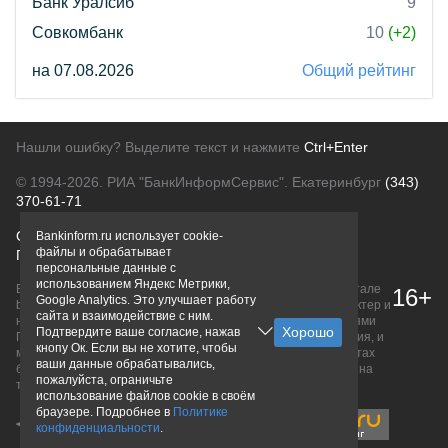
Банк Уралсиб
9
Совкомбанк
10
(+2)
на 07.08.2026
Общий рейтинг
Нашли ошибку? Выделите текст и нажмите
Ctrl+Enter
© 1994-2026.
РИА "БанкИнформСервис". Екатеринбург
(343)
370-61-71
О проекте
Политика конфиденциальности
Bankinform.ru использует cookie-
файлы и обрабатывает
Правовая информация
Для рекламодателей
персональные данные с
использованием Яндекс Метрики,
Вся информация о продуктах банков, размещенная на портале
16+
Google Analytics. Это улучшает работу
bankinform.ru, носит исключительно ознакомительный характер и
сайта и взаимодействие с ним.
не является публичной офертой, определяемой положениями
Подтвердите ваше согласие, нажав
ГК РФ. Информация не содержит точного и полного описания, и
кнопу Ок. Если вы не хотите, чтобы
может быть изменена. Конечные условия уточняйте на сайтах
ваши данные обрабатывались,
банков или при личном обращении. Исключительное право на
пожалуйста, ограничьте
товарные знаки принадлежит их правообладателям.
использование файлов cookie в своём
браузере. Подробнее в
Политике
конфиденциальности
.