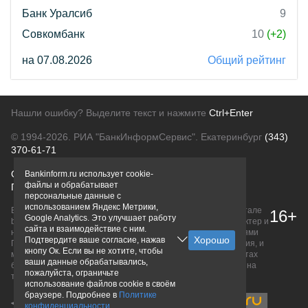
Банк Уралсиб
9
Совкомбанк
10
(+2)
на 07.08.2026
Общий рейтинг
Нашли ошибку? Выделите текст и нажмите
Ctrl+Enter
© 1994-2026.
РИА "БанкИнформСервис". Екатеринбург
(343)
370-61-71
О проекте
Политика конфиденциальности
Bankinform.ru использует cookie-
файлы и обрабатывает
Правовая информация
Для рекламодателей
персональные данные с
использованием Яндекс Метрики,
Вся информация о продуктах банков, размещенная на портале
16+
Google Analytics. Это улучшает работу
bankinform.ru, носит исключительно ознакомительный характер и
сайта и взаимодействие с ним.
не является публичной офертой, определяемой положениями
Подтвердите ваше согласие, нажав
ГК РФ. Информация не содержит точного и полного описания, и
кнопу Ок. Если вы не хотите, чтобы
может быть изменена. Конечные условия уточняйте на сайтах
ваши данные обрабатывались,
банков или при личном обращении. Исключительное право на
пожалуйста, ограничьте
товарные знаки принадлежит их правообладателям.
использование файлов cookie в своём
браузере. Подробнее в
Политике
конфиденциальности
.