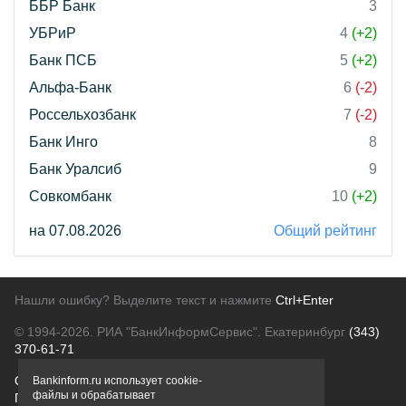
ББР Банк
3
УБРиР
4
(+2)
Банк ПСБ
5
(+2)
Альфа-Банк
6
(-2)
Россельхозбанк
7
(-2)
Банк Инго
8
Банк Уралсиб
9
Совкомбанк
10
(+2)
на 07.08.2026
Общий рейтинг
Нашли ошибку? Выделите текст и нажмите
Ctrl+Enter
© 1994-2026.
РИА "БанкИнформСервис". Екатеринбург
(343)
370-61-71
О проекте
Политика конфиденциальности
Bankinform.ru использует cookie-
файлы и обрабатывает
Правовая информация
Для рекламодателей