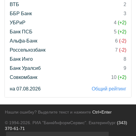
ВТБ
2
ББР Банк
3
УБРиР
4
(+2)
Банк ПСБ
5
(+2)
Альфа-Банк
6
(-2)
Россельхозбанк
7
(-2)
Банк Инго
8
Банк Уралсиб
9
Совкомбанк
10
(+2)
на 07.08.2026
Общий рейтинг
Нашли ошибку? Выделите текст и нажмите
Ctrl+Enter
© 1994-2026.
РИА "БанкИнформСервис". Екатеринбург
(343)
370-61-71