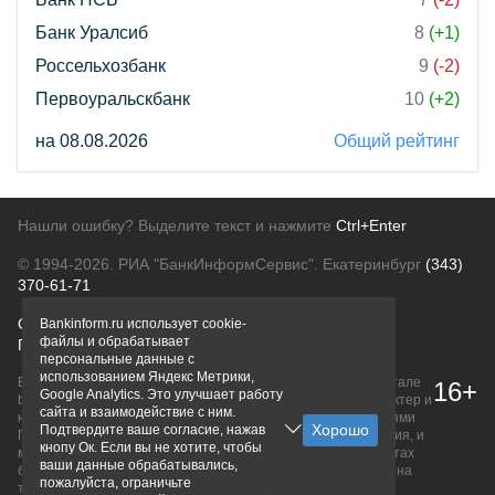
Банк Уралсиб
8
(+1)
Россельхозбанк
9
(-2)
Первоуральскбанк
10
(+2)
на 08.08.2026
Общий рейтинг
Нашли ошибку? Выделите текст и нажмите
Ctrl+Enter
© 1994-2026.
РИА "БанкИнформСервис". Екатеринбург
(343)
370-61-71
О проекте
Политика конфиденциальности
Bankinform.ru использует cookie-
файлы и обрабатывает
Правовая информация
Для рекламодателей
персональные данные с
использованием Яндекс Метрики,
Вся информация о продуктах банков, размещенная на портале
16+
Google Analytics. Это улучшает работу
bankinform.ru, носит исключительно ознакомительный характер и
сайта и взаимодействие с ним.
не является публичной офертой, определяемой положениями
Подтвердите ваше согласие, нажав
ГК РФ. Информация не содержит точного и полного описания, и
кнопу Ок. Если вы не хотите, чтобы
может быть изменена. Конечные условия уточняйте на сайтах
ваши данные обрабатывались,
банков или при личном обращении. Исключительное право на
пожалуйста, ограничьте
товарные знаки принадлежит их правообладателям.