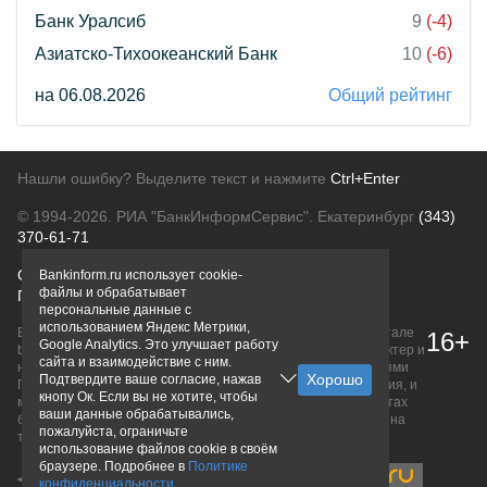
Банк Уралсиб
9
(-4)
Азиатско-Тихоокеанский Банк
10
(-6)
на 06.08.2026
Общий рейтинг
Нашли ошибку? Выделите текст и нажмите
Ctrl+Enter
© 1994-2026.
РИА "БанкИнформСервис". Екатеринбург
(343)
370-61-71
О проекте
Политика конфиденциальности
Bankinform.ru использует cookie-
файлы и обрабатывает
Правовая информация
Для рекламодателей
персональные данные с
использованием Яндекс Метрики,
Вся информация о продуктах банков, размещенная на портале
16+
Google Analytics. Это улучшает работу
bankinform.ru, носит исключительно ознакомительный характер и
сайта и взаимодействие с ним.
не является публичной офертой, определяемой положениями
Подтвердите ваше согласие, нажав
ГК РФ. Информация не содержит точного и полного описания, и
кнопу Ок. Если вы не хотите, чтобы
может быть изменена. Конечные условия уточняйте на сайтах
ваши данные обрабатывались,
банков или при личном обращении. Исключительное право на
пожалуйста, ограничьте
товарные знаки принадлежит их правообладателям.
использование файлов cookie в своём
браузере. Подробнее в
Политике
конфиденциальности
.