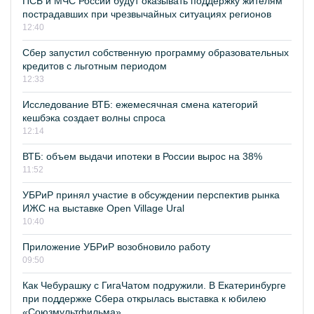
ПСБ и МЧС России будут оказывать поддержку жителям
пострадавших при чрезвычайных ситуациях регионов
12:40
Сбер запустил собственную программу образовательных
кредитов с льготным периодом
12:33
Исследование ВТБ: ежемесячная смена категорий
кешбэка создает волны спроса
12:14
ВТБ: объем выдачи ипотеки в России вырос на 38%
11:52
УБРиР принял участие в обсуждении перспектив рынка
ИЖС на выставке Open Village Ural
10:40
Приложение УБРиР возобновило работу
09:50
Как Чебурашку с ГигаЧатом подружили. В Екатеринбурге
при поддержке Сбера открылась выставка к юбилею
«Союзмультфильма»