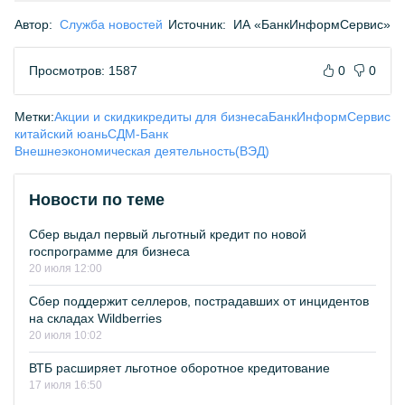
Автор:
Служба новостей
Источник:
ИА «БанкИнформСервис»
Просмотров: 1587
0
0
Метки:
Акции и скидки
кредиты для бизнеса
БанкИнформСервис
китайский юань
СДМ-Банк
Внешнеэкономическая деятельность(ВЭД)
Новости по теме
Сбер выдал первый льготный кредит по новой
госпрограмме для бизнеса
20 июля 12:00
Сбер поддержит селлеров, пострадавших от инцидентов
на складах Wildberries
20 июля 10:02
ВТБ расширяет льготное оборотное кредитование
17 июля 16:50