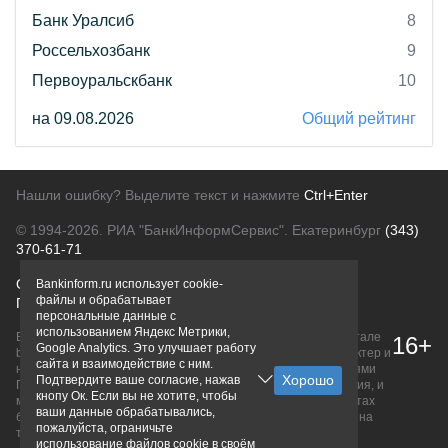
Банк Уралсиб
8
Россельхозбанк
9
Первоуральскбанк
10
на 09.08.2026
Общий рейтинг
Нашли ошибку? Выделите текст и нажмите
Ctrl+Enter
© 1994-2026.
РИА "БанкИнформСервис". Екатеринбург
(343)
370-61-71
О проекте
Политика конфиденциальности
Bankinform.ru использует cookie-
файлы и обрабатывает
Правовая информация
Для рекламодателей
персональные данные с
использованием Яндекс Метрики,
Вся информация о продуктах банков, размещенная на портале
16+
Google Analytics. Это улучшает работу
bankinform.ru, носит исключительно ознакомительный характер и
сайта и взаимодействие с ним.
не является публичной офертой, определяемой положениями
Подтвердите ваше согласие, нажав
ГК РФ. Информация не содержит точного и полного описания, и
кнопу Ок. Если вы не хотите, чтобы
может быть изменена. Конечные условия уточняйте на сайтах
ваши данные обрабатывались,
банков или при личном обращении. Исключительное право на
пожалуйста, ограничьте
товарные знаки принадлежит их правообладателям.
использование файлов cookie в своём