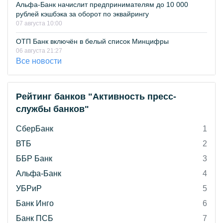
Альфа-Банк начислит предпринимателям до 10 000
рублей кэшбэка за оборот по эквайрингу
07 августа 10:00
ОТП Банк включён в белый список Минцифры
06 августа 21:27
Все новости
Рейтинг банков "Активность пресс-
службы банков"
СберБанк
1
ВТБ
2
ББР Банк
3
Альфа-Банк
4
УБРиР
5
Банк Инго
6
Банк ПСБ
7