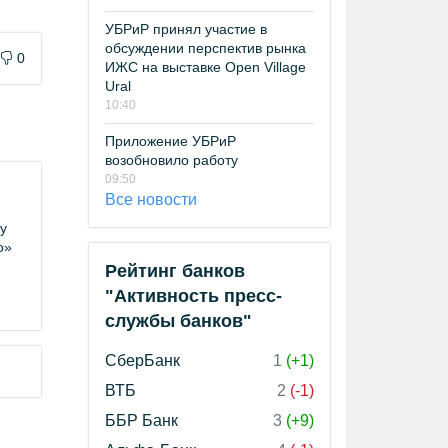
УБРиР принял участие в
обсуждении перспектив рынка
0
ИЖС на выставке Open Village
Ural
10:40
Приложение УБРиР
возобновило работу
09:50
Все новости
у
о»
Рейтинг банков
"Активность пресс-
службы банков"
СберБанк
1
(+1)
ВТБ
2
(-1)
ББР Банк
3
(+9)