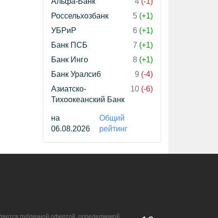
Альфа-Банк
4
(-1)
Россельхозбанк
5
(+1)
УБРиР
6
(+1)
Банк ПСБ
7
(+1)
Банк Инго
8
(+1)
Банк Уралсиб
9
(-4)
Азиатско-
10
(-6)
Тихоокеанский Банк
на
Общий
06.08.2026
рейтинг
является публичной офертой, определяемой