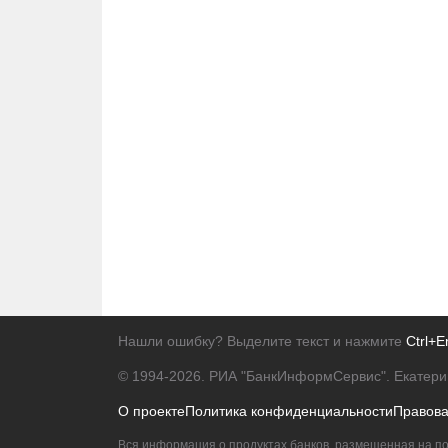
Нашли ошибку? Выделите текст и нажмите
Ctrl+E
© 1994-2026.
РИА "БанкИнформСервис". Екатери
О проекте
Политика конфиденциальности
Правов
Вся информация о продуктах банков, размещенная на по