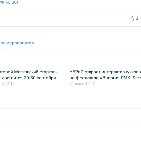
РФ № 30)
0
ары
мероприятия
второй Московский стартап-
УБРиР откроет интерактивную зон
 состоится 29-30 сентября
на фестивале «Энергия РМК. Лет
ста 13:14
31 июля 10:42