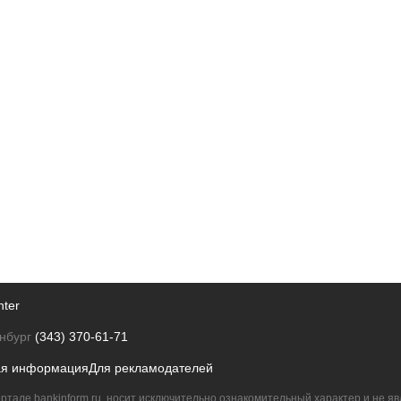
nter
нбург
(343) 370-61-71
ая информация
Для рекламодателей
ртале bankinform.ru, носит исключительно ознакомительный характер и не 