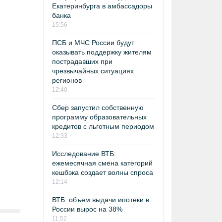
Екатеринбурга в амбассадоры
банка
15:56
ПСБ и МЧС России будут
оказывать поддержку жителям
пострадавших при
чрезвычайных ситуациях
регионов
12:40
Сбер запустил собственную
программу образовательных
кредитов с льготным периодом
12:33
Исследование ВТБ:
ежемесячная смена категорий
кешбэка создает волны спроса
12:14
ВТБ: объем выдачи ипотеки в
России вырос на 38%
11:52