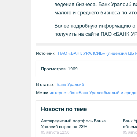
ведения бизнеса. Банк Уралсиб в
малого и среднего бизнеса по ито
Более подробную информацию о п
получить на сайте ПАО «БАНК УР
Источник:
ПАО «БАНК УРАЛСИБ» (лицензия ЦБ 
Просмотров: 1969
В статье:
Банк Уралсиб
Метки:
интернет-банк
Банк Уралсиб
малый и средн
Новости по теме
Автокредитный портфель Банка
Банк У
Уралсиб вырос на 23%
объема
05 августа 12:50
05 авгус