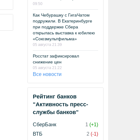
09:50
Как Чебурашку с ГигаЧатом
подружили. В Екатеринбурге
при поддержке Сбера
открылась выставка к юбилею
«Союзмультфильма»
05 августа 21:39
Росстат зафиксировал
снижение цен
05 августа 21:22
Все новости
Рейтинг банков
"Активность пресс-
службы банков"
СберБанк
1
(+1)
ВТБ
2
(-1)