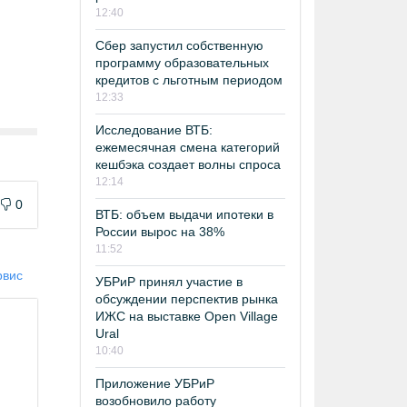
12:40
Сбер запустил собственную
программу образовательных
кредитов с льготным периодом
12:33
Исследование ВТБ:
ежемесячная смена категорий
кешбэка создает волны спроса
12:14
0
ВТБ: объем выдачи ипотеки в
России вырос на 38%
11:52
рвис
УБРиР принял участие в
обсуждении перспектив рынка
ИЖС на выставке Open Village
Ural
10:40
Приложение УБРиР
возобновило работу