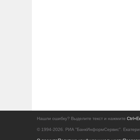
Нашли ошибку? Выделите текст и нажмите
Ctrl+E
© 1994-2026.
РИА "БанкИнформСервис". Екатери