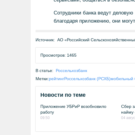
Сотрудники банка ведут деловую
благодаря приложению, они могут
Источник:
АО «Российский Сельскохозяйственны
Просмотров: 1465
В статье:
Россельхозбанк
Метки:
рейтинг
Россельхозбанк (РСХБ)
мобильный 
Новости по теме
Приложение УБРиР возобновило
Сбер з
работу
найму 
09:50
04 авгу