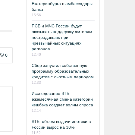
Екатеринбурга в амбассадоры
банка
15:56
ПСБ и МЧС России будут
оказывать поддержку жителям
пострадавших при
чрезвычайных ситуациях
регионов
12:40
0
Сбер запустил собственную
программу образовательных
кредитов с льготным периодом
12:33
Исследование ВТБ:
ежемесячная смена категорий
кешбэка создает волны спроса
12:14
ВТБ: объем выдачи ипотеки в
России вырос на 38%
11:52