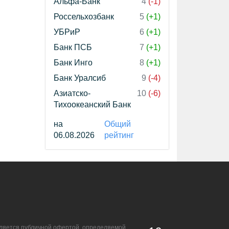
Альфа-Банк
4
(-1)
Россельхозбанк
5
(+1)
УБРиР
6
(+1)
Банк ПСБ
7
(+1)
Банк Инго
8
(+1)
Банк Уралсиб
9
(-4)
Азиатско-
10
(-6)
Тихоокеанский Банк
на
Общий
06.08.2026
рейтинг
является публичной офертой, определяемой