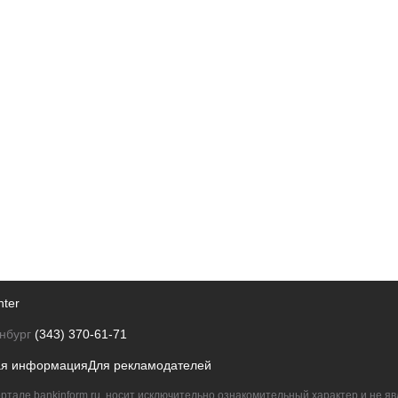
nter
нбург
(343) 370-61-71
ая информация
Для рекламодателей
ртале bankinform.ru, носит исключительно ознакомительный характер и не 