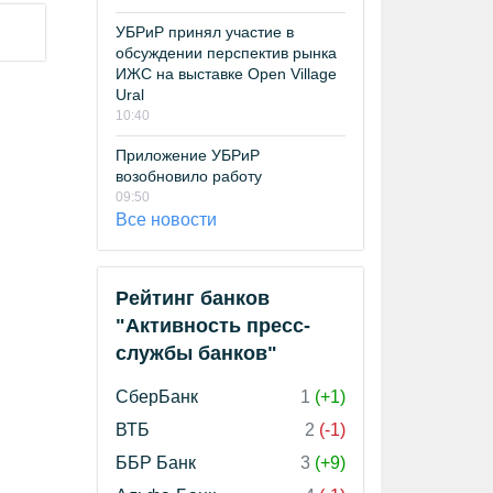
УБРиР принял участие в
обсуждении перспектив рынка
ИЖС на выставке Open Village
Ural
10:40
Приложение УБРиР
возобновило работу
09:50
Все новости
Рейтинг банков
"Активность пресс-
службы банков"
СберБанк
1
(+1)
ВТБ
2
(-1)
ББР Банк
3
(+9)