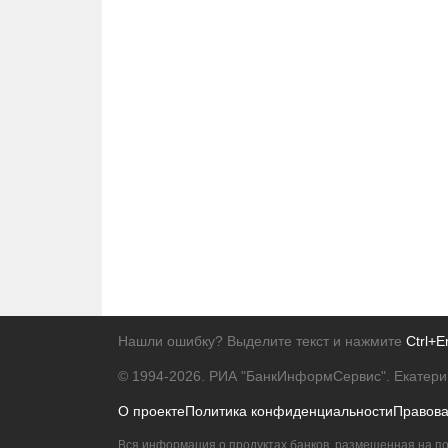
Нашли ошибку? Выделите текст и нажмите
Ctrl+E
© 1994-2026.
РИА "БанкИнформСервис". Екатери
О проекте
Политика конфиденциальности
Правов
Вся информация о продуктах банков, размещенная на по