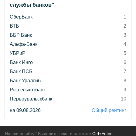
службы банков"
СберБанк
1
ВТБ
2
ББР Банк
3
Альфа-Банк
4
УБРиР
5
Банк Инго
6
Банк ПСБ
7
Банк Уралсиб
8
Россельхозбанк
9
Первоуральскбанк
10
на 09.08.2026
Общий рейтинг
Нашли ошибку? Выделите текст и нажмите
Ctrl+Enter