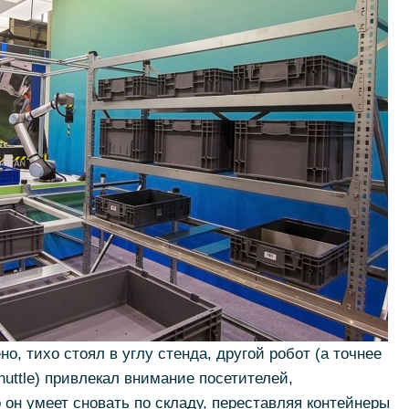
о, тихо стоял в углу стенда, другой робот (а точнее
uttle) привлекал внимание посетителей,
 он умеет сновать по складу, переставляя контейнеры