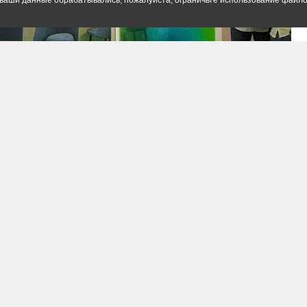
ы ваши данные обрабатывались, пожалуйста, ограничьте использование файло
, гости сберовского стенда могли отдохнуть (или,
вор) в обширной рекреационной зоне с баром, где
ем, кофе и сладостями. Кстати, при баре обретался
 явно отлынивал.