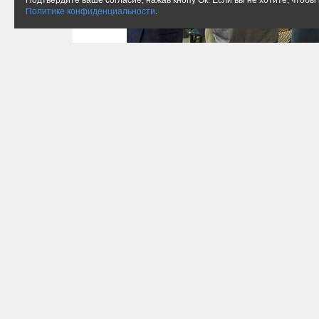
Подтвердите ваше согласие, нажав кнопу Ок. Если вы не хотите, чтоб
Политике конфиденциальности
.
Налюбовавшись на чудеса техники
наоборот, провести деловой разго
щедрый Сбер бесплатно угощал ча
робот-официант, но от работы он