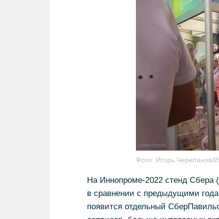
Фото:
Игорь Черепанов/
На Иннопроме-2022 стенд Сбера (
в сравнении с предыдущими годам
появится отдельный СберПавильо