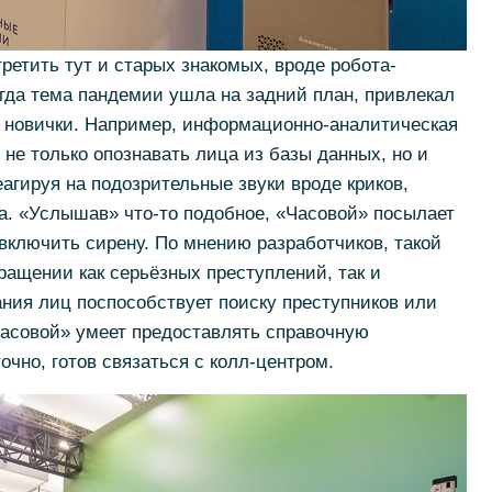
ретить тут и старых знакомых, вроде робота-
огда тема пандемии ушла на задний план, привлекал
и новички. Например, информационно-аналитическая
не только опознавать лица из базы данных, но и
агируя на подозрительные звуки вроде криков,
ла. «Услышав» что-то подобное, «Часовой» посылает
 включить сирену. По мнению разработчиков, такой
ращении как серьёзных преступлений, так и
ния лиц поспособствует поиску преступников или
Часовой» умеет предоставлять справочную
чно, готов связаться с колл-центром.