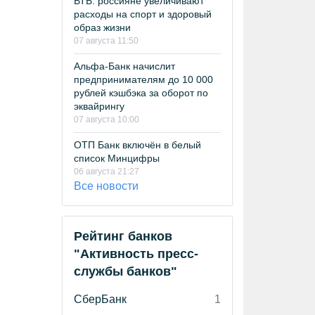
ВТБ: россияне увеличивают
расходы на спорт и здоровый
образ жизни
07 августа 11:50
Альфа-Банк начислит
предпринимателям до 10 000
рублей кэшбэка за оборот по
эквайрингу
07 августа 10:00
ОТП Банк включён в белый
список Минцифры
06 августа 21:27
Все новости
Рейтинг банков
"Активность пресс-
службы банков"
СберБанк
1