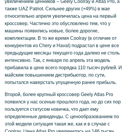
увеличением ценников – Geely Coolray и Atlas Pro, а
также UAZ Patriot. Сильнее других (+49%) в мае
относительно апреля увеличилась цена на первый
кроссовер. Частично это обусловлено тем, что у
машины появились новые, более дорогие,
комплектации. В то же время Coolray (в отличие от
конкурентов из Chery и Haval) подрастал в цене все
предыдущие месяцы текущего года далеко не столь
интенсивно. Так, с января по апрель эта модель
прибавила в цене всего порядка 110 тысяч рублей. И
майским повышением дистрибьютор, по сути,
попытался наверстать упущенную ранее прибыль.
Второй, более крупный кроссовер Geely Atlas Pro
появился у нас осенью прошлого года, но до сих пор
пользуется статусом новичка, что дает ему
определенные дивиденды. С ценообразованием по
этой модели ситуация такая же, как и в случае с
Coolray. Цена Atlas Pro увеличилась на 146 тысяч