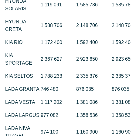
HYUNDAI
1 119 091
1 585 786
1 585 786
SOLARIS
HYUNDAI
1 588 706
2 148 706
2 148 706
CRETA
KIA RIO
1 172 400
1 592 400
1 592 400
KIA
2 367 627
2 923 650
2 923 650
SPORTAGE
KIA SELTOS
1 788 233
2 335 376
2 335 376
LADA GRANTA
746 480
876 035
876 035
LADA VESTA
1 117 202
1 381 086
1 381 086
LADA LARGUS
977 082
1 358 536
1 358 536
LADA NIVA
974 100
1 160 900
1 160 900
TR
A
VEL