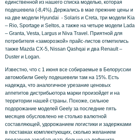
единственной из нашего списка моделью, которая
подешевела (-8,4%). Держались в мае прежние цены и
на две модели Hyundai - Solaris и Creta, три модели Kia
– Rio, Sportage и Seltos, а также на четыре модели Lada
– Granta, Vesta, Largus и Niva Travel. Приятной для
потребителя «заморозкой» прайс-листов отметились
также Mazda CX-5, Nissan Qashqai и два Renault –
Duster и Logan.
Известно, что с 1 июня все собираемые в Белоруссии
автомобили Geely подешевели там на 15%. Есть
надежда, что аналогичное урезание ценовых
аппетитов дистрибьютора марки произойдет и на
территории нашей страны. Похоже, сильное
подорожание моделей Geely за последние пять
месяцев обусловлено не столько валютной
составляющей, удорожанием логистики и задержками
в поставках комплектующих, сколько желанием
продавцов зарабатывать больше на дефиците.