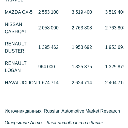
MAZDA CX-5
2 553 100
3 519 400
3 519 400
NISSAN
2 058 000
2 763 808
2 763 808
QASHQAI
RENAULT
1 395 462
1 953 692
1 953 692
DUSTER
RENAULT
964 000
1 325 875
1 325 875
LOGAN
HAVAL JOLION
1 674 714
2 624 714
2 404 714
Источник данных
: Russian Automotive Market Research
Открытие Авто – блок автобизнеса в банке