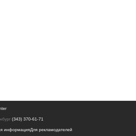
nter
нбург
(343) 370-61-71
ая информация
Для рекламодателей