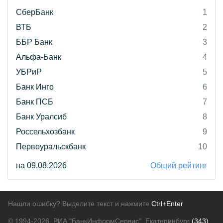
СберБанк
1
ВТБ
2
ББР Банк
3
Альфа-Банк
4
УБРиР
5
Банк Инго
6
Банк ПСБ
7
Банк Уралсиб
8
Россельхозбанк
9
Первоуральскбанк
10
на 09.08.2026
Общий рейтинг
Нашли ошибку? Выделите текст и нажмите
Ctrl+Enter
© 1994-2026.
РИА "БанкИнформСервис". Екатеринбург
(343)