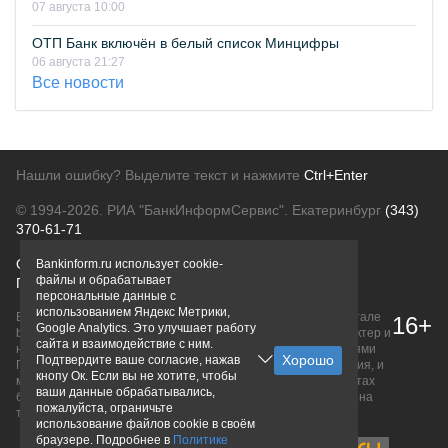
07 августа 10:00
ОТП Банк включён в белый список Минцифры
06 августа 21:27
Все новости
Нашли ошибку? Выделите текст и нажмите
Ctrl+Enter
© 1994-2026.
РИА "БанкИнформСервис". Екатеринбург
(343)
370-61-71
О проекте
Политика конфиденциальности
Bankinform.ru использует cookie-
файлы и обрабатывает
Правовая информация
Для рекламодателей
персональные данные с
использованием Яндекс Метрики,
Вся информация о продуктах банков, размещенная на портале
16+
Google Analytics. Это улучшает работу
bankinform.ru, носит исключительно ознакомительный характер и
сайта и взаимодействие с ним.
не является публичной офертой, определяемой положениями
Подтвердите ваше согласие, нажав
ГК РФ. Информация не содержит точного и полного описания, и
кнопу Ок. Если вы не хотите, чтобы
может быть изменена. Конечные условия уточняйте на сайтах
ваши данные обрабатывались,
банков или при личном обращении. Исключительное право на
пожалуйста, ограничьте
товарные знаки принадлежит их правообладателям.
использование файлов cookie в своём
браузере. Подробнее в
Политике