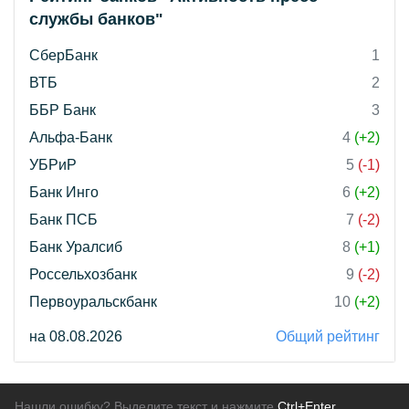
службы банков"
СберБанк
1
ВТБ
2
ББР Банк
3
Альфа-Банк
4
(+2)
УБРиР
5
(-1)
Банк Инго
6
(+2)
Банк ПСБ
7
(-2)
Банк Уралсиб
8
(+1)
Россельхозбанк
9
(-2)
Первоуральскбанк
10
(+2)
на 08.08.2026
Общий рейтинг
Нашли ошибку? Выделите текст и нажмите
Ctrl+Enter