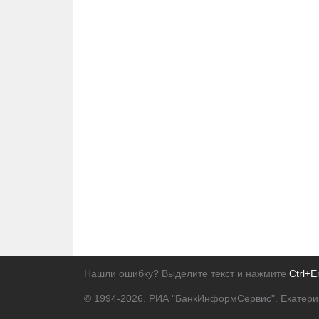
Нашли ошибку? Выделите текст и нажмите
Ctrl+E
© 1994-2026.
РИА "БанкИнформСервис". Екатери