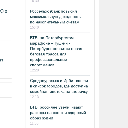
16:30
Россельхозбанк повысил
0
максимальную доходность
по накопительным счетам
15:40
ВТБ: на Петербургском
марафоне «Пушкин -
Петербург» появится новая
беговая трасса для
профессиональных
ет
спортсменов
12:28
Среднеуральск и Ирбит вошли
в список городов, где доступна
семейная ипотека на вторичку
12:13
ВТБ: россияне увеличивают
расходы на спорт и здоровый
образ жизни
11:50