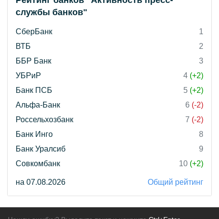
Рейтинг банков "Активность пресс-
службы банков"
СберБанк
1
ВТБ
2
ББР Банк
3
УБРиР
4
(+2)
Банк ПСБ
5
(+2)
Альфа-Банк
6
(-2)
Россельхозбанк
7
(-2)
Банк Инго
8
Банк Уралсиб
9
Совкомбанк
10
(+2)
на 07.08.2026
Общий рейтинг