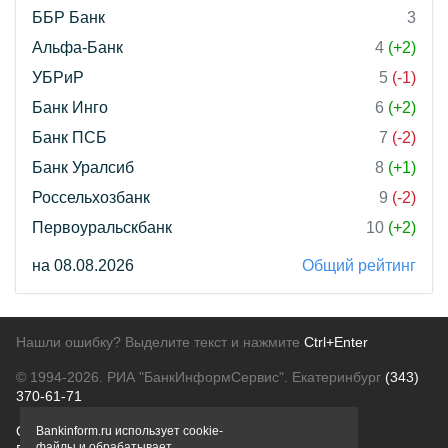
ББР Банк
3
Альфа-Банк
4
(+2)
УБРиР
5
(-1)
Банк Инго
6
(+2)
Банк ПСБ
7
(-2)
Банк Уралсиб
8
(+1)
Россельхозбанк
9
(-2)
Первоуральскбанк
10
(+2)
на 08.08.2026
Общий рейтинг
Нашли ошибку? Выделите текст и нажмите
Ctrl+Enter
© 1994-2026.
РИА "БанкИнформСервис". Екатеринбург
(343)
370-61-71
О проекте
Политика конфиденциальности
Bankinform.ru использует cookie-
файлы и обрабатывает