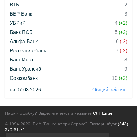
ВТБ
2
ББР Банк
3
УБРиР
4
(+2)
Банк ПСБ
5
(+2)
Альфа-Банк
6
(-2)
Россельхозбанк
7
(-2)
Банк Инго
8
Банк Уралсиб
9
Совкомбанк
10
(+2)
на 07.08.2026
Общий рейтинг
Нашли ошибку? Выделите текст и нажмите
Ctrl+Enter
© 1994-2026.
РИА "БанкИнформСервис". Екатеринбург
(343)
370-61-71