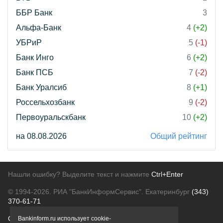
ББР Банк
3
Альфа-Банк
4
(+2)
УБРиР
5
(-1)
Банк Инго
6
(+2)
Банк ПСБ
7
(-2)
Банк Уралсиб
8
(+1)
Россельхозбанк
9
(-2)
Первоуральскбанк
10
(+2)
на 08.08.2026
Общий рейтинг
Нашли ошибку? Выделите текст и нажмите
Ctrl+Enter
© 1994-2026.
РИА "БанкИнформСервис". Екатеринбург
(343)
370-61-71
О проекте
Политика конфиденциальности
Bankinform.ru использует cookie-