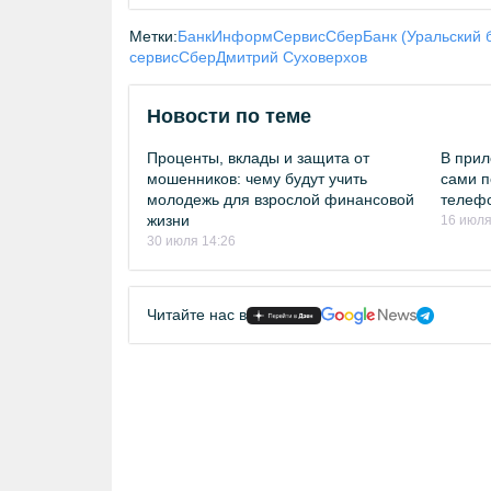
Метки:
БанкИнформСервис
СберБанк (Уральский 
сервис
Сбер
Дмитрий Суховерхов
Новости по теме
Проценты, вклады и защита от
В прил
мошенников: чему будут учить
сами п
молодежь для взрослой финансовой
телеф
жизни
16 июля
30 июля 14:26
Читайте нас в