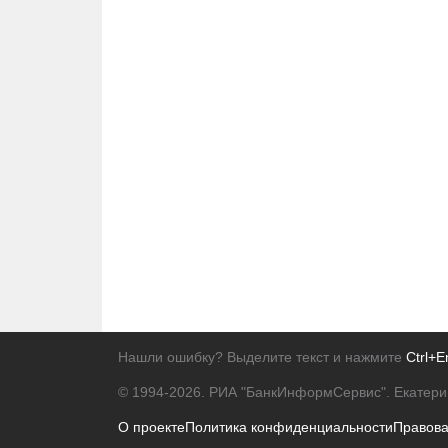
Нашли ошибку? Выделите текст и нажмите
Ctrl+E
© 1994-2026.
РИА "БанкИнформСервис". Екатери
О проекте
Политика конфиденциальности
Правов