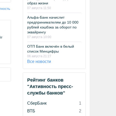
образ жизни
07 августа 11:50
тность
Альфа-Банк начислит
предпринимателям до 10 000
рублей кэшбэка за оборот по
эквайрингу
07 августа 10:00
йт
ОТП Банк включён в белый
список Минцифры
06 августа 21:27
Все новости
Рейтинг банков
"Активность пресс-
службы банков"
СберБанк
1
ВТБ
2