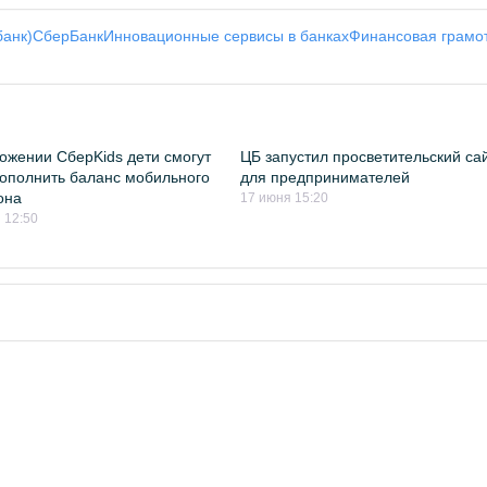
банк)
СберБанк
Инновационные сервисы в банках
Финансовая грамо
ожении СберKids дети смогут
ЦБ запустил просветительский са
ополнить баланс мобильного
для предпринимателей
она
17 июня 15:20
 12:50