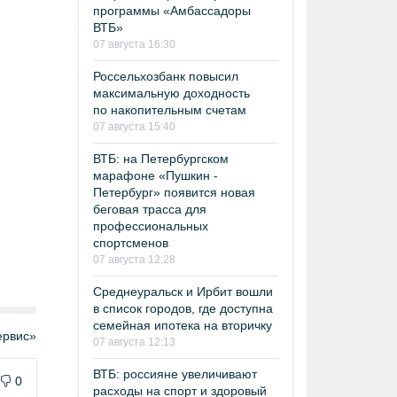
программы «Амбассадоры
ВТБ»
07 августа 16:30
Россельхозбанк повысил
максимальную доходность
по накопительным счетам
07 августа 15:40
ВТБ: на Петербургском
марафоне «Пушкин -
Петербург» появится новая
беговая трасса для
профессиональных
спортсменов
07 августа 12:28
Среднеуральск и Ирбит вошли
в список городов, где доступна
семейная ипотека на вторичку
рвис»
07 августа 12:13
ВТБ: россияне увеличивают
0
расходы на спорт и здоровый