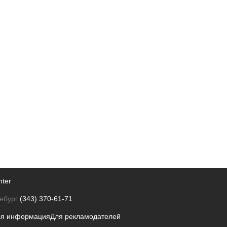
nter
нбург
(343) 370-61-71
ая информация
Для рекламодателей