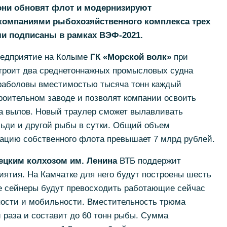
 они обновят флот и модернизируют
 компаниями рыбохозяйственного комплекса трех
ли подписаны в рамках ВЭФ-2021.
едприятие на Колыме
ГК «Морской волк»
при
троит два среднетоннажных промысловых судна
раболовы вместимостью тысяча тонн каждый
роительном заводе и позволят компании освоить
на вылов. Новый траулер сможет вылавливать
льди и другой рыбы в сутки. Общий объем
ацию собственного флота превышает 7 млрд рублей.
цким колхозом им. Ленина
ВТБ поддержит
ятия. На Камчатке для него будут построены шесть
е сейнеры будут превосходить работающие сейчас
ости и мобильности. Вместительность трюма
и раза и составит до 60 тонн рыбы. Сумма