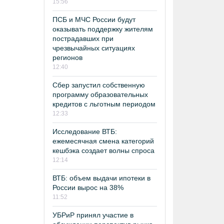
15:56
ПСБ и МЧС России будут
оказывать поддержку жителям
пострадавших при
чрезвычайных ситуациях
регионов
12:40
Сбер запустил собственную
программу образовательных
кредитов с льготным периодом
12:33
Исследование ВТБ:
ежемесячная смена категорий
кешбэка создает волны спроса
12:14
ВТБ: объем выдачи ипотеки в
России вырос на 38%
11:52
УБРиР принял участие в