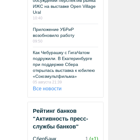
обсуждении перспектив рынка
ИЖС на выставке Open Village
Ural
10:40
Приложение УБРиР
возобновило работу
09:50
Как Чебурашку с ГигаЧатом
подружили. В Екатеринбурге
при поддержке Сбера
открылась выставка к юбилею
«Союзмультфильма»
05 августа 21:39
Все новости
Рейтинг банков
"Активность пресс-
службы банков"
СберБанк
1
(+1)