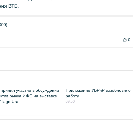
ния ВТБ.
000)
0
принял участие в обсуждении
Приложение УБРиР возобновило
ктив рынка ИЖС на выставке
работу
llage Ural
09:50