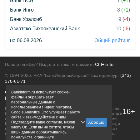
Банк ПСБ
7
(+1)
Банк Инго
8
(+1)
Банк Уралсиб
9
(-4)
Азиатско-Тихоокеанский Банк
10
(-6)
на 06.08.2026
Общий рейтинг
Нашли ошибку? Выделите текст и нажмите
Ctrl+Enter
© 1994-2026.
РИА "БанкИнформСервис". Екатеринбург
(343)
370-61-71
О проекте
Политика конфиденциальности
Bankinform.ru использует cookie-
файлы и обрабатывает
Правовая информация
Для рекламодателей
персональные данные с
использованием Яндекс Метрики,
Вся информация о продуктах банков, размещенная на портале
16+
Google Analytics. Это улучшает работу
bankinform.ru, носит исключительно ознакомительный характер и
сайта и взаимодействие с ним.
не является публичной офертой, определяемой положениями
Подтвердите ваше согласие, нажав
ГК РФ. Информация не содержит точного и полного описания, и
кнопу Ок. Если вы не хотите, чтобы
может быть изменена. Конечные условия уточняйте на сайтах
ваши данные обрабатывались,
банков или при личном обращении. Исключительное право на
пожалуйста, ограничьте
товарные знаки принадлежит их правообладателям.