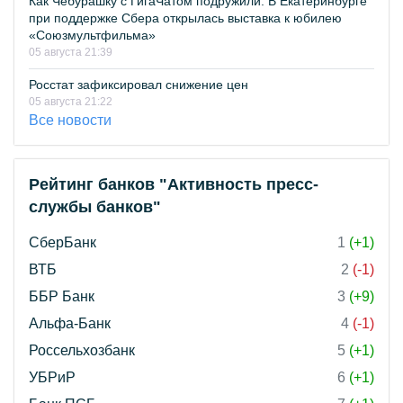
Как Чебурашку с ГигаЧатом подружили. В Екатеринбурге
при поддержке Сбера открылась выставка к юбилею
«Союзмультфильма»
05 августа 21:39
Росстат зафиксировал снижение цен
05 августа 21:22
Все новости
Рейтинг банков "Активность пресс-
службы банков"
СберБанк
1
(+1)
ВТБ
2
(-1)
ББР Банк
3
(+9)
Альфа-Банк
4
(-1)
Россельхозбанк
5
(+1)
УБРиР
6
(+1)