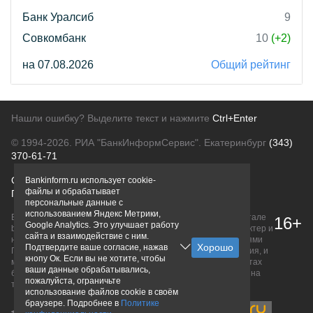
Банк Уралсиб
9
Совкомбанк
10
(+2)
на 07.08.2026
Общий рейтинг
Нашли ошибку? Выделите текст и нажмите
Ctrl+Enter
© 1994-2026.
РИА "БанкИнформСервис". Екатеринбург
(343)
370-61-71
О проекте
Политика конфиденциальности
Bankinform.ru использует cookie-
файлы и обрабатывает
Правовая информация
Для рекламодателей
персональные данные с
использованием Яндекс Метрики,
Вся информация о продуктах банков, размещенная на портале
16+
Google Analytics. Это улучшает работу
bankinform.ru, носит исключительно ознакомительный характер и
сайта и взаимодействие с ним.
не является публичной офертой, определяемой положениями
Подтвердите ваше согласие, нажав
ГК РФ. Информация не содержит точного и полного описания, и
кнопу Ок. Если вы не хотите, чтобы
может быть изменена. Конечные условия уточняйте на сайтах
ваши данные обрабатывались,
банков или при личном обращении. Исключительное право на
пожалуйста, ограничьте
товарные знаки принадлежит их правообладателям.
использование файлов cookie в своём
браузере. Подробнее в
Политике