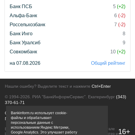
Банк ПСБ
5
(+2)
Альфа-Банк
6
(-2)
Россельхозбанк
7
(-2)
Банк Инго
8
Банк Уралсиб
9
Совкомбанк
10
(+2)
на 07.08.2026
Общий рейтинг
Нашли ошибку? Выделите текст и нажмите
Ctrl+Enter
© 1994-2026.
РИА "БанкИнформСервис". Екатеринбург
(343)
370-61-71
О проекте
Политика конфиденциальности
Bankinform.ru использует cookie-
файлы и обрабатывает
Правовая информация
Для рекламодателей
персональные данные с
использованием Яндекс Метрики,
Вся информация о продуктах банков, размещенная на портале
16+
Google Analytics. Это улучшает работу
bankinform.ru, носит исключительно ознакомительный характер и