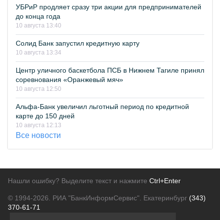
УБРиР продляет сразу три акции для предпринимателей
до конца года
10 августа 13:40
Солид Банк запустил кредитную карту
10 августа 13:34
Центр уличного баскетбола ПСБ в Нижнем Тагиле принял
соревнования «Оранжевый мяч»
10 августа 12:50
Альфа-Банк увеличил льготный период по кредитной
карте до 150 дней
10 августа 12:13
Все новости
Нашли ошибку? Выделите текст и нажмите
Ctrl+Enter
© 1994-2026.
РИА "БанкИнформСервис". Екатеринбург
(343)
370-61-71