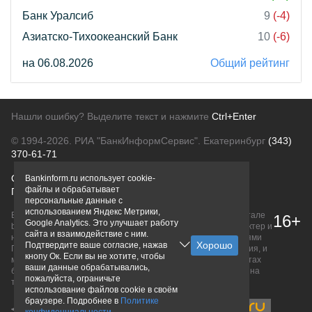
Банк Уралсиб
9
(-4)
Азиатско-Тихоокеанский Банк
10
(-6)
на 06.08.2026
Общий рейтинг
Нашли ошибку? Выделите текст и нажмите
Ctrl+Enter
© 1994-2026.
РИА "БанкИнформСервис". Екатеринбург
(343)
370-61-71
О проекте
Политика конфиденциальности
Bankinform.ru использует cookie-
файлы и обрабатывает
Правовая информация
Для рекламодателей
персональные данные с
использованием Яндекс Метрики,
Вся информация о продуктах банков, размещенная на портале
16+
Google Analytics. Это улучшает работу
bankinform.ru, носит исключительно ознакомительный характер и
сайта и взаимодействие с ним.
не является публичной офертой, определяемой положениями
Подтвердите ваше согласие, нажав
ГК РФ. Информация не содержит точного и полного описания, и
кнопу Ок. Если вы не хотите, чтобы
может быть изменена. Конечные условия уточняйте на сайтах
ваши данные обрабатывались,
банков или при личном обращении. Исключительное право на
пожалуйста, ограничьте
товарные знаки принадлежит их правообладателям.
использование файлов cookie в своём
браузере. Подробнее в
Политике