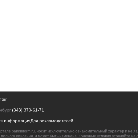
nter
нбург
(343) 370-61-71
ая информация
Для рекламодателей
ртале bankinform.ru, носит исключительно ознакомительный характер и не 
полного описания, и может быть изменена. Конечные условия уточняйте на 