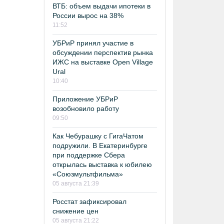
ВТБ: объем выдачи ипотеки в
России вырос на 38%
11:52
УБРиР принял участие в
обсуждении перспектив рынка
ИЖС на выставке Open Village
Ural
10:40
Приложение УБРиР
возобновило работу
09:50
Как Чебурашку с ГигаЧатом
подружили. В Екатеринбурге
при поддержке Сбера
открылась выставка к юбилею
«Союзмультфильма»
05 августа 21:39
Росстат зафиксировал
снижение цен
05 августа 21:22