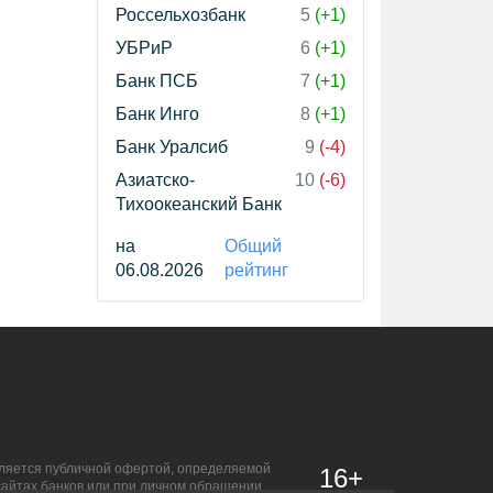
Россельхозбанк
5
(+1)
УБРиР
6
(+1)
Банк ПСБ
7
(+1)
Банк Инго
8
(+1)
Банк Уралсиб
9
(-4)
Азиатско-
10
(-6)
Тихоокеанский Банк
на
Общий
06.08.2026
рейтинг
является публичной офертой, определяемой
16+
сайтах банков или при личном обращении.