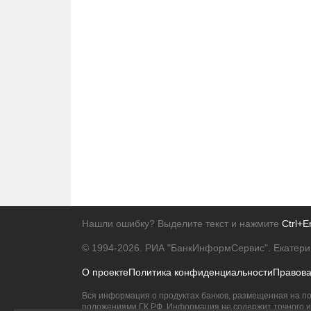
Нашли ошибку? Выделите текст и нажмите
Ctrl+E
© 1994-2026.
РИА "БанкИнформСервис". Екатери
О проекте
Политика конфиденциальности
Правов
Вся информация о продуктах банков, размещенная на по
положениями ГК РФ. Информация не содержит точного и 