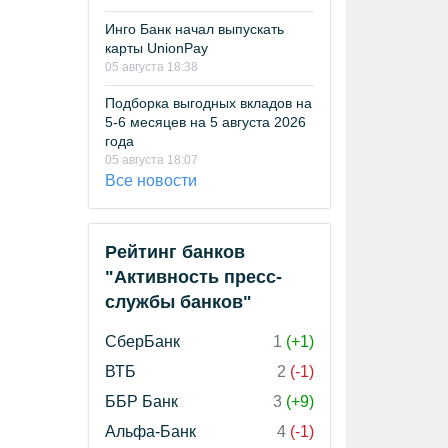
Инго Банк начал выпускать
карты UnionPay
05 августа 18:38
Подборка выгодных вкладов на
5-6 месяцев на 5 августа 2026
года
05 августа 18:07
Все новости
Рейтинг банков
"Активность пресс-
службы банков"
СберБанк
1
(+1)
ВТБ
2
(-1)
ББР Банк
3
(+9)
Альфа-Банк
4
(-1)