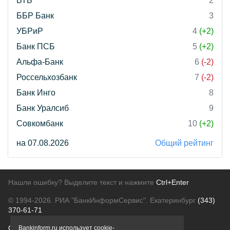
ВТБ
2
ББР Банк
3
УБРиР
4
(+2)
Банк ПСБ
5
(+2)
Альфа-Банк
6
(-2)
Россельхозбанк
7
(-2)
Банк Инго
8
Банк Уралсиб
9
Совкомбанк
10
(+2)
на 07.08.2026
Общий рейтинг
Нашли ошибку? Выделите текст и нажмите
Ctrl+Enter
© 1994-2026.
РИА "БанкИнформСервис". Екатеринбург
(343)
370-61-71
О проекте
Политика конфиденциальности
Bankinform.ru использует cookie-